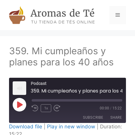
Skip
to
Menu
content
359. Mi cumpleaños y
planes para los 40 años
Podcast
359. Mi cumpleaños y planes para los 40 años
Play
1x
00:00
/
15:22
Episode
SUBSCRIBE
SHARE
Download file
|
Play in new window
|
Duration:
15:22