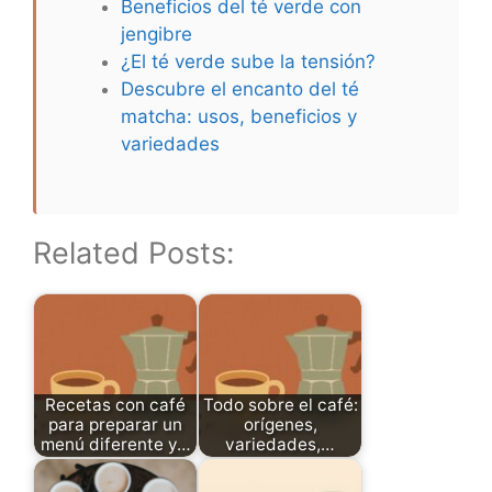
Beneficios del té verde con
jengibre
¿El té verde sube la tensión?
Descubre el encanto del té
matcha: usos, beneficios y
variedades
Related Posts:
Recetas con café
Todo sobre el café:
para preparar un
orígenes,
menú diferente y…
variedades,…