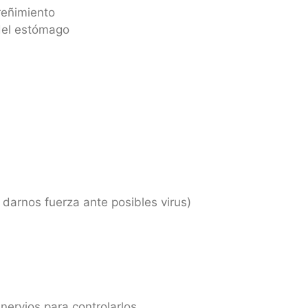
reñimiento
 del estómago
 darnos fuerza ante posibles virus)
nervios para controlarlos