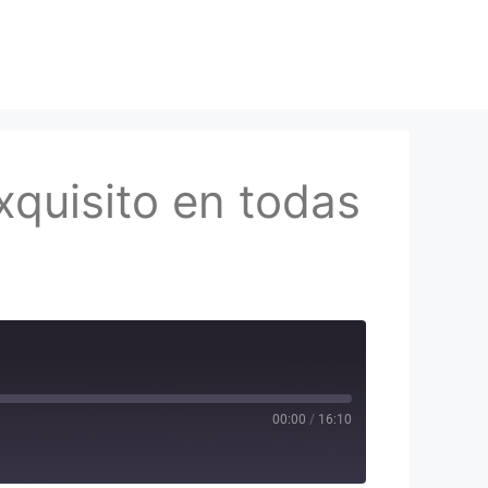
xquisito en todas
00:00
/
16:10