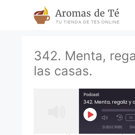
Skip
to
content
342. Menta, regal
las casas.
Podcast
342. Menta, regaliz y 
Play
1x
Episode
SUBSCRIBE
SH