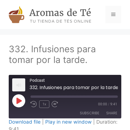
Skip
to
Menu
content
332. Infusiones para
tomar por la tarde.
Podcast
332. Infusiones para tomar por la tarde.
Play
1x
00:00
/
9:41
Episode
SUBSCRIBE
SHARE
Download file
|
Play in new window
|
Duration:
9:41