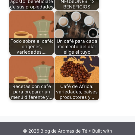
agosto: benefíciate
INFUSIONES, 12
de sus propiedades
BENEFICIOS
Todo sobre el café:
Un café para cada
orígenes,
momento del día:
variedades,…
¡elige el tuyo!
Recetas con café
Café de África:
para preparar un
variedades, países
menú diferente y…
productores y…
© 2026 Blog de Aromas de Té
• Built with