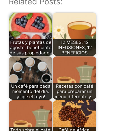
Related Posts:
Frutas y plantas de
12 MESES, 12
agosto: benefíciate
INFUSIONES, 12
de sus propiedades
BENEFICIOS
Un café para cada
Recetas con café
momento del día:
para preparar un
¡elige el tuyo!
menú diferente y…
Todo sobre el café:
Café de África: