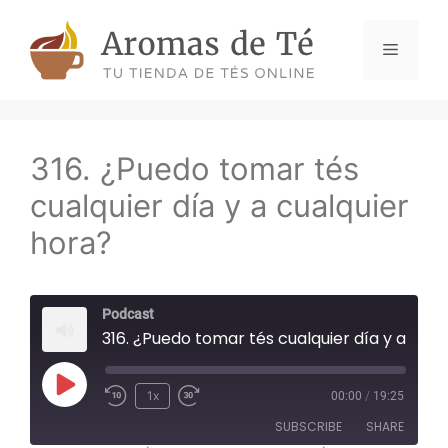
Skip
to
Menu
content
316. ¿Puedo tomar tés
cualquier día y a cualquier
hora?
Podcast
316. ¿Puedo tomar tés cualquier día y a cualquier hora?
Play
1x
00:00
/
19:25
Episode
SUBSCRIBE
SHARE