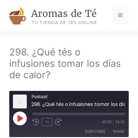
Skip
to
Menu
content
298. ¿Qué tés o
infusiones tomar los días
de calor?
Podcast
298. ¿Qué tés o infusiones tomar los días de calor?
Play
1x
00:00
/
14:10
Episode
SUBSCRIBE
SHARE