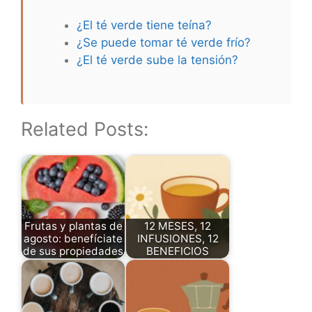
¿El té verde tiene teína?
¿Se puede tomar té verde frío?
¿El té verde sube la tensión?
Related Posts:
Frutas y plantas de
12 MESES, 12
agosto: benefíciate
INFUSIONES, 12
de sus propiedades
BENEFICIOS