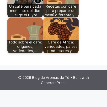
Un café para cada
Recetas con café
momento del día:
para preparar un
¡elige el tuyo!
menú diferente y…
Todo sobre el café:
Café de África:
orígenes,
variedades, países
variedades,…
productores y…
© 2026 Blog de Aromas de Té
• Built with
GeneratePress