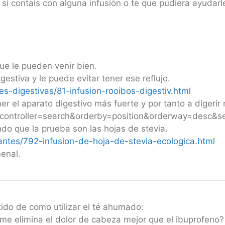
si contais con alguna infusión o te que pudiera ayudarl
ue le pueden venir bien.
gestiva y le puede evitar tener ese reflujo.
s-digestivas/81-infusion-rooibos-digestiv.html
er el aparato digestivo más fuerte y por tanto a digerir
controller=search&orderby=position&orderway=desc&s
do que la prueba son las hojas de stevia.
ntes/792-infusion-de-hoja-de-stevia-ecologica.html
enal.
ido de como utilizar el té ahumado:
me elimina el dolor de cabeza mejor que el ibuprofeno?