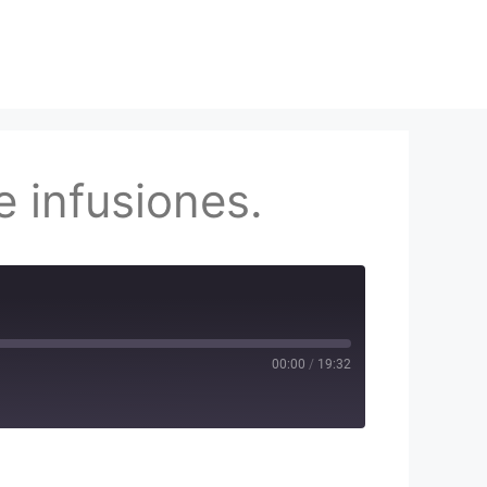
e infusiones.
00:00
/
19:32