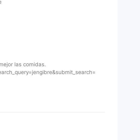
e
 mejor las comidas.
earch_query=jengibre&submit_search=