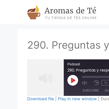
Skip
to
content
290. Preguntas y
Podcast
290. Preguntas y resp
Play
1x
Episode
SUBSCRIBE
SH
Download file
|
Play in new window
|
Dura
SHARE