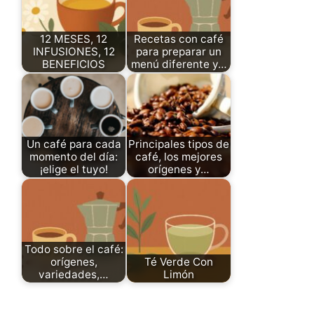
12 MESES, 12
Recetas con café
INFUSIONES, 12
para preparar un
BENEFICIOS
menú diferente y…
Un café para cada
Principales tipos de
momento del día:
café, los mejores
¡elige el tuyo!
orígenes y…
Todo sobre el café:
orígenes,
Té Verde Con
variedades,…
Limón