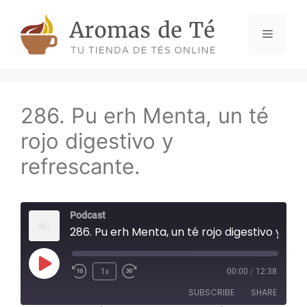
Skip
to
Menu
content
286. Pu erh Menta, un té
rojo digestivo y
refrescante.
Podcast
286. Pu erh Menta, un té rojo digestivo y refrescante.
Play
1x
00:00
/
12:38
Episode
SUBSCRIBE
SHARE