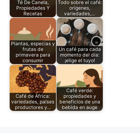
Té De Canela,
Todo sobre el café:
Propiedades Y
orígenes,
Recetas
variedades,…
Plantas, especias y
frutas de
Un café para cada
primavera para
momento del día:
consumir
¡elige el tuyo!
Café verde:
Café de África:
propiedades y
variedades, países
beneficios de una
productores y…
bebida en auge