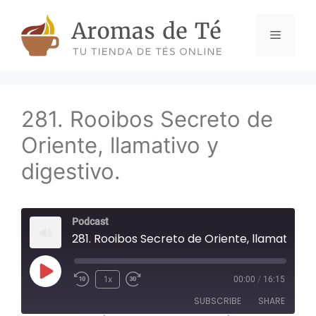
Skip
to
Menu
content
281. Rooibos Secreto de
Oriente, llamativo y
digestivo.
Podcast
281. Rooibos Secreto de Oriente, llamativo y digestivo.
Play
1x
00:00
/
16:15
Episode
SUBSCRIBE
SHARE