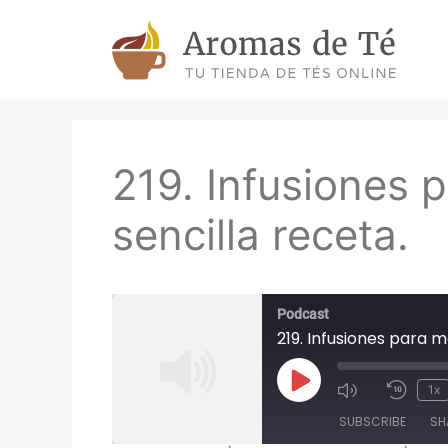
Skip
to
content
219. Infusiones 
sencilla receta.
Podcast
219. Infusiones para m
Play
1x
Episode
SUBSCRIBE
SH