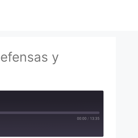
defensas y
00:00
/
13:35