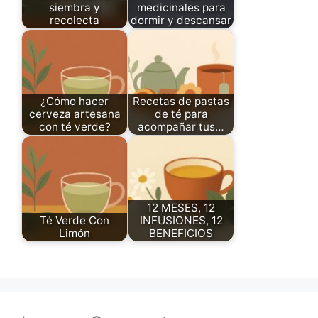
siembra y
medicinales para
recolecta
dormir y descansar
¿Cómo hacer
Recetas de pastas
cerveza artesana
de té para
con té verde?
acompañar tus…
12 MESES, 12
Té Verde Con
INFUSIONES, 12
Limón
BENEFICIOS