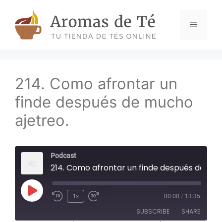
Skip
to
Menu
content
214. Como afrontar un
finde después de mucho
ajetreo.
Podcast
214. Como afrontar un finde después de mucho ajetreo.
Play
1x
00:00
/
13:35
Episode
SUBSCRIBE
SHARE