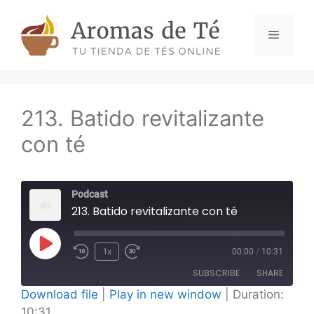
Skip
to
Menu
content
213. Batido revitalizante
con té
Podcast
213. Batido revitalizante con té
Play
1x
00:00
/
10:31
Episode
SUBSCRIBE
SHARE
Download file
|
Play in new window
|
Duration:
10:31