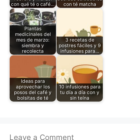
con qué té o café…
con té matcha
Plantas
medicinales del
mes de marzo:
3 recetas de
siembra y
postres fáciles y 9
recolecta
infusiones para…
Ideas para
aprovechar los
10 infusiones para
posos del café y
tu día a día con y
bolsitas de té
sin teína
Leave a Comment