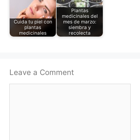
Plantas
medicinales del
Cuida tu piel con
mes de marzo:
plantas
siembra y
medicinales
recolecta
Leave a Comment
Comment