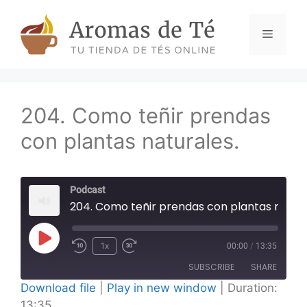
Skip
to
Menu
content
204. Como teñir prendas
con plantas naturales.
Podcast
204. Como teñir prendas con plantas naturales.
Play
1x
00:00
/
13:35
Episode
SUBSCRIBE
SHARE
Download file
|
Play in new window
|
Duration:
13:35