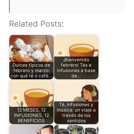
Related Posts:
¡Bienvenido
Dulces típicos de
febrero! Tés e
febrero y marzo:
infusiones a base
con qué té o café…
de…
Té, infusiones y
12 MESES, 12
música: un viaje a
INFUSIONES, 12
través de los
BENEFICIOS
sentidos