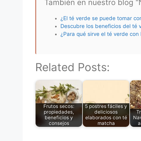
También en nuestro blog “N
¿El té verde se puede tomar co
Descubre los beneficios del té 
¿Para qué sirve el té verde co
Related Posts:
Frutos secos:
5 postres fáciles y
propiedades,
deliciosos
T
beneficios y
elaborados con té
Nav
consejos
matcha
a