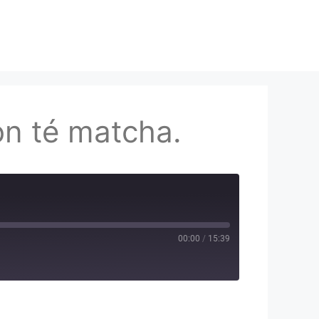
on té matcha.
00:00
/
15:39