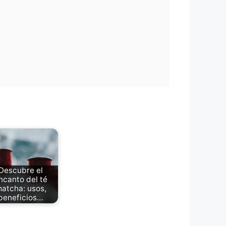
Descubre el
ncanto del té
atcha: usos,
beneficios…