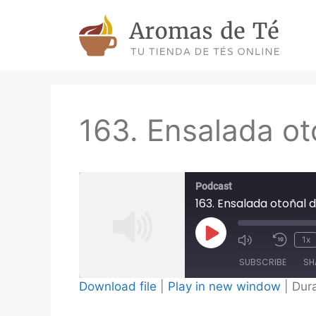
Skip
to
content
163. Ensalada ot
Podcast
163. Ensalada otoñal 
Play
1x
Episode
SUBSCRIBE
SH
Download file
|
Play in new window
|
Dura
SHARE