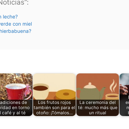
oticias”:
n leche?
verde con miel
n hierbabuena?
radiciones de
Los frutos rojos
La ceremonia del
e
idad en torno
también son para el
té: mucho más que
m
l café y al té
otoño: ¡Tómalos…
un ritual