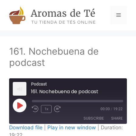
Skip
to
Menu
content
161. Nochebuena de
podcast
Podcast
161. Nochebuena de podcast
Play
1x
00:00
/
19:22
Episode
SUBSCRIBE
SHARE
Download file
|
Play in new window
|
Duration:
19:22