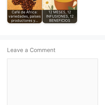
Café de África:
12 MESES, 12
variedades, países
INFUSIONES, 12
productores y…
BENEFICIOS
Leave a Comment
Comment