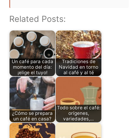
Related Posts:
Un café para cada
Tradiciones de
momento del día:
Navidad en torno
¡elige el tuyo!
al café y al té
Todo sobre el café:
¿Cómo se prepara
orígenes,
un café en casa?
variedades,…