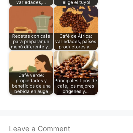
variedades,…
¡elige el tuyo!
Recetas con café
Café de África:
para preparar un
variedades, países
menú diferente y…
productores y…
Café verde:
propiedades y
Principales tipos de
beneficios de una
café, los mejores
bebida en auge
orígenes y…
Leave a Comment