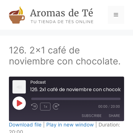
Skip
to
Menu
content
126. 2×1 café de
noviembre con chocolate.
Podcast
126. 2x1 café de noviembre con chocolate.
Play
1x
00:00
/
20:00
Episode
SUBSCRIBE
SHARE
Download file
|
Play in new window
|
Duration:
20:00