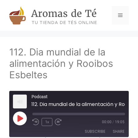
Skip
to
Menu
content
112. Dia mundial de la
alimentación y Rooibos
Esbeltes
Podcast
112. Dia mundial de la alimentación y Rooibos Esbeltes
Play
1x
00:00
/
19:05
Episode
SUBSCRIBE
SHARE