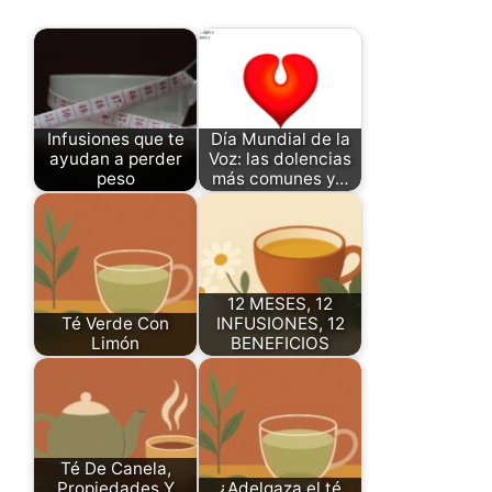
Infusiones que te
Día Mundial de la
ayudan a perder
Voz: las dolencias
peso
más comunes y…
12 MESES, 12
Té Verde Con
INFUSIONES, 12
Limón
BENEFICIOS
Té De Canela,
Propiedades Y
¿Adelgaza el té