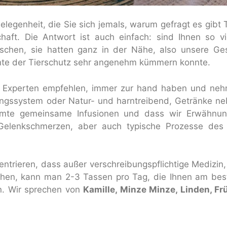
elegenheit, die Sie sich jemals, warum gefragt es gibt T
aft. Die Antwort ist auch einfach: sind Ihnen so vie
chen, sie hatten ganz in der Nähe, also unsere Ges
ente der Tierschutz sehr angenehm kümmern konnte.
 Experten empfehlen, immer zur hand haben und nehme
gssystem oder Natur- und harntreibend, Getränke nebe
mmte gemeinsame Infusionen und dass wir Erwähnung
Gelenkschmerzen, aber auch typische Prozesse des 
ntrieren, dass außer verschreibungspflichtige Medizin,
ehen, kann man 2-3 Tassen pro Tag, die Ihnen am best
en. Wir sprechen von
Kamille, Minze Minze, Linden, F