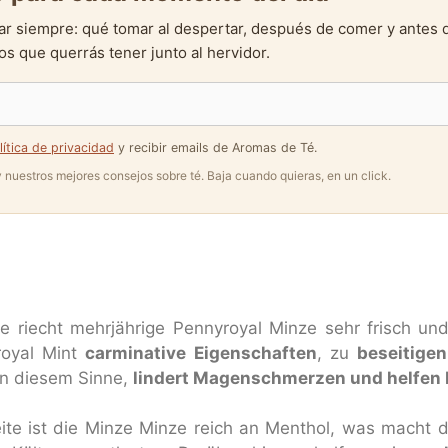
ar siempre: qué tomar al despertar, después de comer y antes 
s que querrás tener junto al hervidor.
lítica de privacidad
y recibir emails de Aromas de Té.
 y nuestros mejores consejos sobre té. Baja cuando quieras, en un click.
ae riecht mehrjährige Pennyroyal Minze sehr frisch un
royal Mint
carminative Eigenschaften
, zu
beseitige
In diesem Sinne,
lindert Magenschmerzen und helfen 
ite ist die Minze Minze reich an Menthol, was macht 