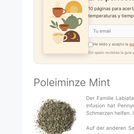
10 páginas para acert
temperaturas y tiempo
He leído y acepto la
po
Sin spam: recibirás la guía
Poleiminze Mint
Der Familie Labiat
Infusion hat Penny
Schmerzen helfen. 
Auf der anderen Se