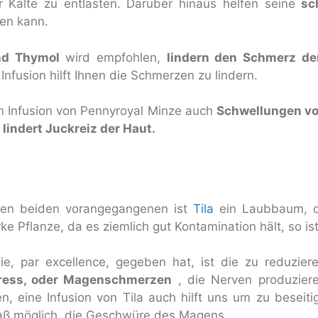
 Kälte zu entlasten. Darüber hinaus helfen seine
sc
men kann.
nd Thymol
wird empfohlen,
lindern den Schmerz de
nfusion hilft Ihnen die Schmerzen zu lindern.
 Infusion von Pennyroyal Minze auch
Schwellungen vo
h
lindert Juckreiz der Haut.
en beiden vorangegangenen ist
Tila
ein Laubbaum, d
rke Pflanze, da es ziemlich gut Kontamination hält, so ist
e, par excellence, gegeben hat, ist die zu reduzie
Stress, oder Magenschmerzen
, die Nerven produzie
n, eine Infusion von Tila auch hilft uns um zu beseit
aß möglich, die Geschwüre des Magens.