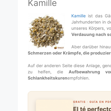
Kamille
Kamille
ist das Gä
Jahrhunderten in d
unseres Körpers, vo
Verdauung nach sc
Aber darüber hinaus
Schmerzen oder Krämpfe, die produzie
Auf der anderen Seite diese Anlage, ge
zu helfen, die
Aufbewahrung von
Schlankheitskuren
empfohlen.
GRATIS · GUÍA EN PD
El té perfec