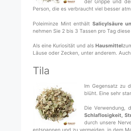
der Grippe und der
Person, die es verbraucht viel besser at
Poleiminze Mint enthält
Salicylsäure u
nehmen Sie 2 bis 3 Tassen pro Tag diese I
Als eine Kuriosität und als
Hausmittel
zum
Läuse oder Zecken, unter anderem. Auc
Tila
Im Gegensatz zu d
blüht. Eine sehr sta
Die Verwendung, di
Schlaflosigkeit, 
durch unsere Nerve
entspannen und zu vermeiden, in dem M