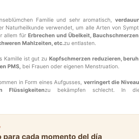
nseblümchen Familie und sehr aromatisch,
verdauun
er Naturheilkunde verwendet, um alle Arten von Sym
r allem für
Erbrechen und Übelkeit, Bauchschmerzen 
hweren Mahlzeiten, etc.
zu entlasten.
 Kamille ist gut zu
Kopfschmerzen reduzieren, beruhi
ren PMS,
bei Frauen oder eigenen Menstruation.
nommen in Form eines Aufgusses,
verringert die Nivea
 Flüssigkeiten
zu bekämpfen schlecht. In d
F
to para cada momento del día