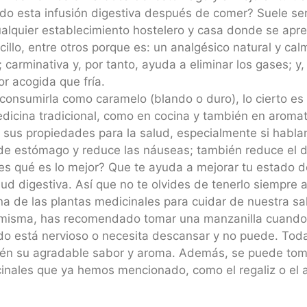
o esta infusión digestiva después de comer? Suele ser, 
ualquier establecimiento hostelero y casa donde se apre
llo, entre otros porque es: un analgésico natural y cal
ia; carminativa y, por tanto, ayuda a eliminar los gases; y
r acogida que fría.
s consumirla como caramelo (blando o duro), lo cierto es 
medicina tradicional, como en cocina y también en aroma
sus propiedades para la salud, especialmente si hablam
 de estómago y reduce las náuseas; también reduce el d
es qué es lo mejor? Que te ayuda a mejorar tu estado d
lud digestiva. Así que no te olvides de tenerlo siempre
na de las plantas medicinales para cuidar de nuestra sa
 misma, has recomendado tomar una manzanilla cuando 
o está nervioso o necesita descansar y no puede. Tod
ién su agradable sabor y aroma. Además, se puede tomar
inales que ya hemos mencionado, como el regaliz o el an