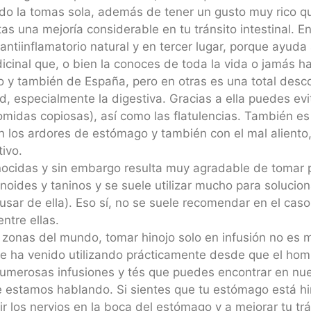
ndo la tomas sola, además de tener un gusto muy rico q
as una mejoría considerable en tu tránsito intestinal. E
iinflamatorio natural y en tercer lugar, porque ayuda a r
edicinal que, o bien la conoces de toda la vida o jamás h
y también de España, pero en otras es una total desco
, especialmente la digestiva. Gracias a ella puedes evi
midas copiosas), así como las flatulencias. También es 
 los ardores de estómago y también con el mal aliento, 
tivo.
nocidas y sin embargo resulta muy agradable de tomar 
vinoides y taninos y se suele utilizar mucho para soluci
sar de ella). Eso sí, no se suele recomendar en el ca
ntre ellas.
 zonas del mundo, tomar hinojo solo en infusión no es 
se ha venido utilizando prácticamente desde que el hom
erosas infusiones y tés que puedes encontrar en nuest
e estamos hablando. Si sientes que tu estómago está hi
r los nervios en la boca del estómago y a mejorar tu trá