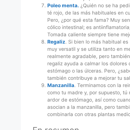
Poleo menta.
¿Quién no se ha pedid
té rojo, de las más habituales en c
Pero, ¿por qué esta fama? Muy senci
cólico intestinal; es antiinflamator
Tomada caliente siempre tiene mejo
Regaliz
. Si bien lo más habitual e
muy versatil y se utiliza tanto en 
realmente agradable, pero también 
regaliz ayuda a calmar los dolores
estómago o las úlceras. Pero, ¿sab
también contribuye a mejorar tu sa
Manzanilla
. Terminamos con la rei
como tu madre y, por supuesto, tú
ardor de estómago, así como cuand
asocian a la manzanilla, pero tamb
combinarla con otras plantas medic