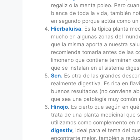
regaliz o la menta poleo. Pero cua
blanca de toda la vida, también not
en segundo porque actúa como un ant
Hierbaluisa
. Es la típica planta m
mucho en algunas zonas del mundo 
que la misma aporta a nuestra salud
recomienda tomarla antes de las co
limoneno que contiene terminan con
que se instalan en el sistema diges
Sen.
Es otra de las grandes desco
realmente digestiva. Es rica en fla
buenos resultados (no conviene abu
que sea una patología muy común e
Hinojo
.
Es cierto que según en qué
trata de una planta medicinal que 
utilizamos como complemento en num
digestiv
,
ideal para el tema del qu
encontrarte mejor, también a reduci