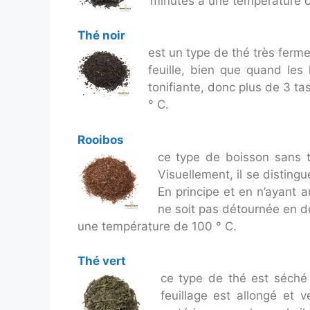
minutes à une température co
Thé noir
est un type de thé très ferme
feuille, bien que quand les 
tonifiante, donc plus de 3 t
° C.
Rooibos
ce type de boisson sans th
Visuellement, il se disting
En principe et en n’ayant 
ne soit pas détournée en dél
une température de 100 ° C.
Thé vert
ce type de thé est séché 
feuillage est allongé et 