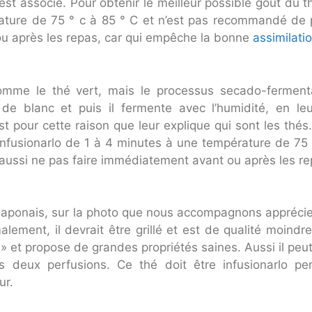
est associé. Pour obtenir le meilleur possible goût du th
ture de 75 ° c à 85 ° C et n’est pas recommandé de p
ou après les repas, car qui empêche la bonne
assimilati
omme le thé vert, mais le processus secado-fermentac
 blanc et puis il fermente avec l’humidité, en leur 
est pour cette raison que leur explique qui sont les thés
l’infusionarlo de 1 à 4 minutes à une température de 7
 aussi ne pas faire immédiatement avant ou après les re
 japonais, sur la photo que nous accompagnons appréci
malement, il devrait être grillé et est de qualité moin
a » et propose de grandes propriétés saines. Aussi il peu
s deux perfusions. Ce thé doit être infusionarlo 
ur.