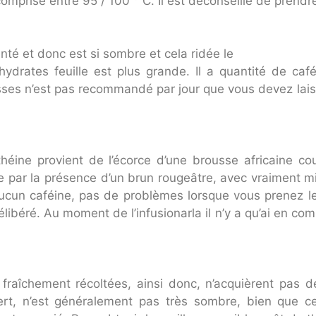
mprise entre 95 / 100 ° C. Il est déconseillé de prendre
nté et donc est si sombre et cela ridée le
hydrates feuille est plus grande. Il a quantité de café
asses n’est pas recommandé par jour que vous devez lais
éine provient de l’écorce d’une brousse africaine cou
ue par la présence d’un brun rougeâtre, avec vraiment m
aucun caféine, pas de problèmes lorsque vous prenez l
ibéré. Au moment de l’infusionarla il n’y a qu’ai en comp
fraîchement récoltées, ainsi donc, n’acquièrent pas 
vert, n’est généralement pas très sombre, bien que c