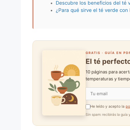
Descubre los beneficios del té 
¿Para qué sirve el té verde co
GRATIS · GUÍA EN PD
El té perfec
10 páginas para acert
temperaturas y tiempo
He leído y acepto la
po
Sin spam: recibirás la guía