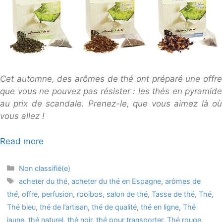
Cet automne, des arômes de thé ont préparé une offre
que vous ne pouvez pas résister : les thés en pyramide
au prix de scandale. Prenez-le, que vous aimez là où
vous allez !
Read more
Categories
Non classifié(e)
Tags
acheter du thé
,
acheter du thé en Espagne
,
arômes de
thé
,
offre
,
perfusion
,
rooibos
,
salon de thé
,
Tasse de thé
,
Thé
,
Thé bleu
,
thé de l’artisan
,
thé de qualité
,
thé en ligne
,
Thé
jaune
,
thé naturel
,
thé noir
,
thé pour transporter
,
Thé rouge
,