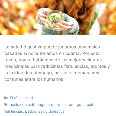
La salud digestiva puede jugarnos muy malas
pasadas si no la tenemos en cuenta. Por esta
razón, hoy te hablamos de las mejores plantas
medicinales para reducir las flatulencias, eructos y
la acidez de estómago, por ser síntomas muy
comunes entre los humanos
Categories
El té es salud
Tags
acidez de estómago
,
ardor de estómago
,
eructos
,
flatulencias
,
pedos
,
salud digestiva