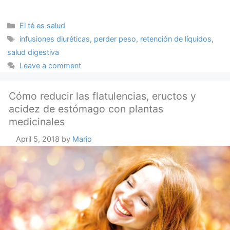
Categories
El té es salud
Tags
infusiones diuréticas
,
perder peso
,
retención de líquidos
,
salud digestiva
Leave a comment
Cómo reducir las flatulencias, eructos y
acidez de estómago con plantas
medicinales
April 5, 2018
by
Mario