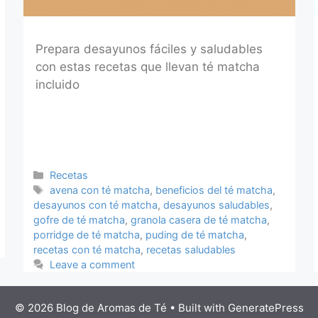
Prepara desayunos fáciles y saludables
con estas recetas que llevan té matcha
incluido
Categories
Recetas
Tags
avena con té matcha
,
beneficios del té matcha
,
desayunos con té matcha
,
desayunos saludables
,
gofre de té matcha
,
granola casera de té matcha
,
porridge de té matcha
,
puding de té matcha
,
recetas con té matcha
,
recetas saludables
Leave a comment
© 2026 Blog de Aromas de Té
• Built with
GeneratePress