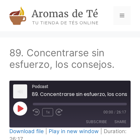
Skip
to
Menu
content
89. Concentrarse sin
esfuerzo, los consejos.
Podcast
89. Concentrarse sin esfuerzo, los consejos.
Play
1x
00:00
/
26:17
Episode
SUBSCRIBE
SHARE
Download file
|
Play in new window
|
Duration:
26:17