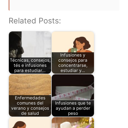
Related Posts:
Infusiones y
Técnicas, consejos,
consejos para
tés e infusiones
concentrarse,
para estudiar…
estudiar y…
Enfermedades
comunes del
Infusiones que te
verano y consejos
ayudan a perder
de salud
peso