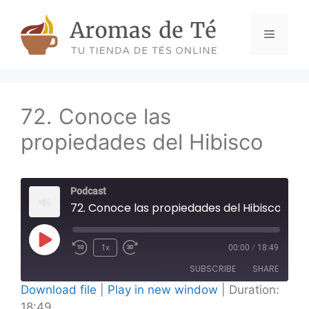
Skip
to
Menu
content
72. Conoce las
propiedades del Hibisco
Podcast
72. Conoce las propiedades del Hibisco
Play
1x
00:00
/
18:49
Episode
SUBSCRIBE
SHARE
Download file
|
Play in new window
|
Duration:
18:49