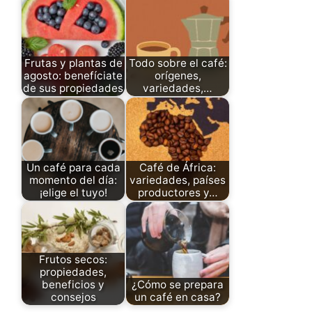
Frutas y plantas de
Todo sobre el café:
agosto: benefíciate
orígenes,
de sus propiedades
variedades,…
Un café para cada
Café de África:
momento del día:
variedades, países
¡elige el tuyo!
productores y…
Frutos secos:
propiedades,
beneficios y
¿Cómo se prepara
consejos
un café en casa?