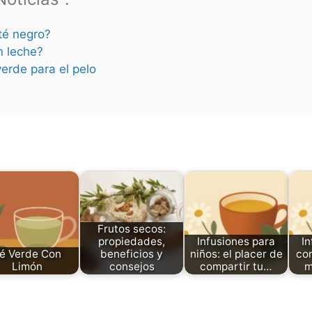
 té negro?
n leche?
verde para el pelo
Frutos secos:
propiedades,
Infusiones para
In
é Verde Con
beneficios y
niños: el placer de
com
Limón
consejos
compartir tu…
m