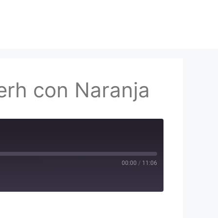
 erh con Naranja
00:00
/
11:06