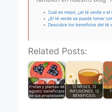
Cuál es mejor, ¿el té verde o el
¿El té verde se puede tomar co
Descubre los beneficios del té 
Related Posts:
Frutas y plantas de
12 MESES, 12
agosto: benefíciate
INFUSIONES, 12
T
de sus propiedades
BENEFICIOS