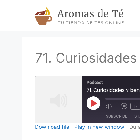
Skip
to
content
71. Curiosidades
Podcast
71. Curiosidades y be
Play
1x
Episode
SUBSCRIBE
SH
Download file
|
Play in new window
|
Dura
SHARE