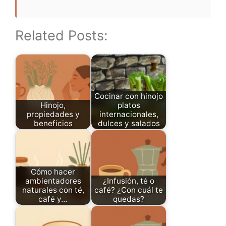
Related Posts:
Cocinar con hinojo
Hinojo,
platos
propiedades y
internacionales,
beneficios
dulces y salados
Cómo hacer
ambientadores
¿Infusión, té o
naturales con té,
café? ¿Con cuál te
café y…
quedas?