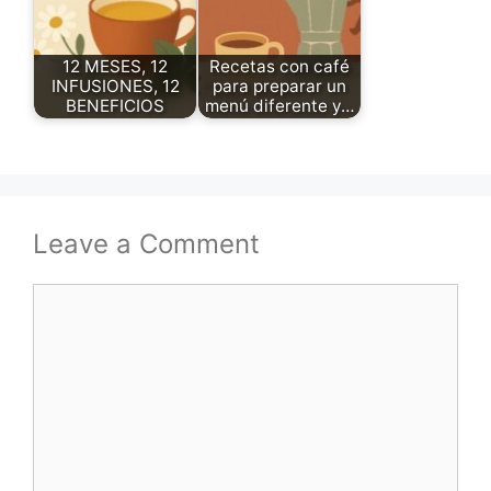
12 MESES, 12
Recetas con café
INFUSIONES, 12
para preparar un
BENEFICIOS
menú diferente y…
Leave a Comment
Comment