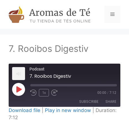
Skip
to
Menu
content
7. Rooibos Digestiv
Podcast
7. Rooibos Digestiv
Play
1x
00:00
/
7:12
Episode
SUBSCRIBE
SHARE
Download file
|
Play in new window
|
Duration:
7:12
SHARE
RSS FEED