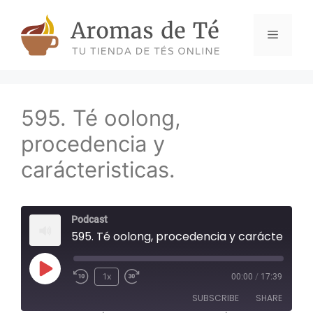
Skip
to
Menu
content
595. Té oolong,
procedencia y
carácteristicas.
Podcast
595. Té oolong, procedencia y carácteristicas.
Play
1x
00:00
/
17:39
Episode
SUBSCRIBE
SHARE