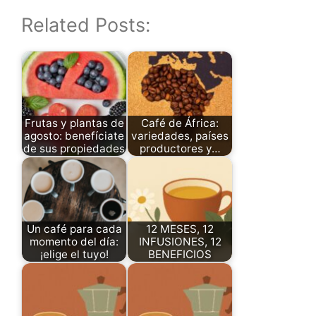
Related Posts:
Frutas y plantas de
Café de África:
agosto: benefíciate
variedades, países
de sus propiedades
productores y…
Un café para cada
12 MESES, 12
momento del día:
INFUSIONES, 12
¡elige el tuyo!
BENEFICIOS