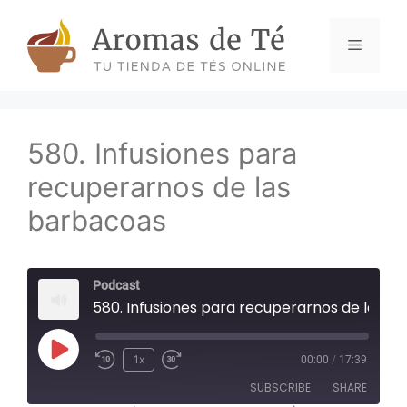
Skip
to
Menu
content
580. Infusiones para
recuperarnos de las
barbacoas
Podcast
580. Infusiones para recuperarnos de las barbacoas
Play
1x
00:00
/
17:39
Episode
SUBSCRIBE
SHARE