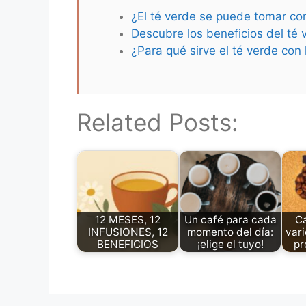
¿El té verde se puede tomar co
Descubre los beneficios del té 
¿Para qué sirve el té verde co
Related Posts:
12 MESES, 12
Un café para cada
Ca
INFUSIONES, 12
momento del día:
var
BENEFICIOS
¡elige el tuyo!
pr