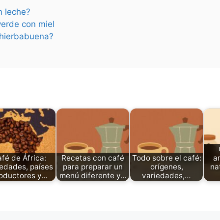
n leche?
verde con miel
n hierbabuena?
fé de África:
Recetas con café
Todo sobre el café:
a
iedades, países
para preparar un
orígenes,
na
oductores y…
menú diferente y…
variedades,…