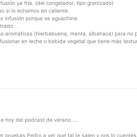
usión ya fría. (del congelador, tipo granizado)
o si lo echamos en caliente.
o infusión porque se aguachina.
trado
tas aromáticas (hierbabuena, menta, albahaca) para no p
fusionar en leche o bebida vegetal que tiene más textu
 de hoy del podcast de verano…..
 pruebas Pedro a ver que tal te salen y nos lo cuentes