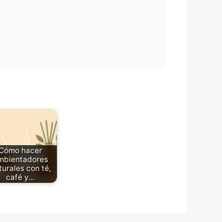
Cómo hacer
mbientadores
turales con té,
café y…