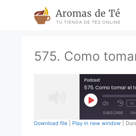
Skip
to
content
575. Como tomar 
Podcast
575. Como tomar el t
Play
1x
Episode
SUBSCRIBE
SH
Download file
|
Play in new window
|
Dura
SHARE