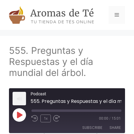
Skip
to
Menu
content
555. Preguntas y
Respuestas y el día
mundial del árbol.
Podcast
555. Preguntas y Respuestas y el día mundial del
Play
1x
00:00
/
15:01
Episode
SUBSCRIBE
SHARE