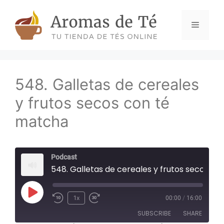
Skip
to
Menu
content
548. Galletas de cereales
y frutos secos con té
matcha
Podcast
548. Galletas de cereales y frutos secos c
Play
1x
00:00
/
16:00
Episode
SUBSCRIBE
SHARE