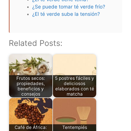
¿Se puede tomar té verde frío?
¿El té verde sube la tensión?
Related Posts:
Frutos secos:
5 postres fáciles y
propiedades,
deliciosos
beneficios y
elaborados con té
consejos
matcha
Café de África:
Tentempiés