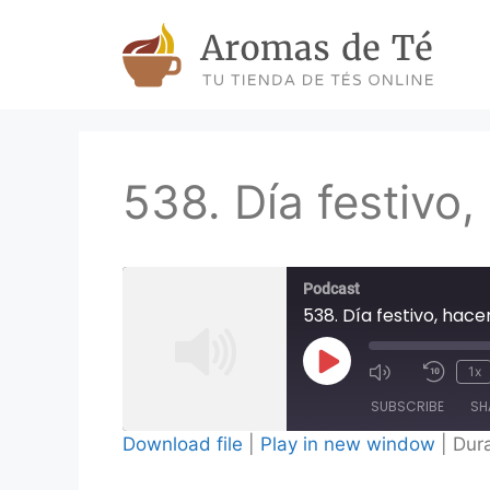
Skip
to
content
538. Día festivo
Podcast
538. Día festivo, ha
Play
1x
Episode
SUBSCRIBE
SH
Download file
|
Play in new window
|
Dura
SHARE