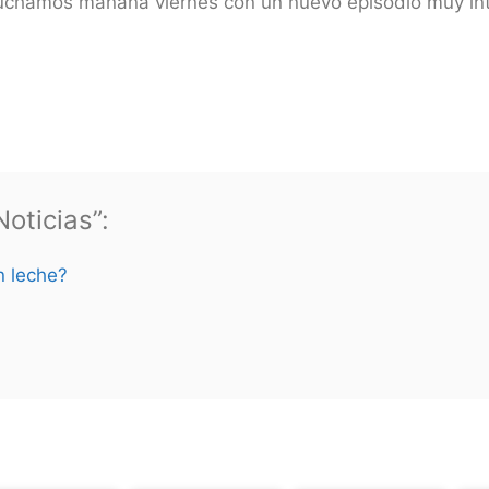
scuchamos mañana viernes con un nuevo episodio muy in
oticias”:
n leche?