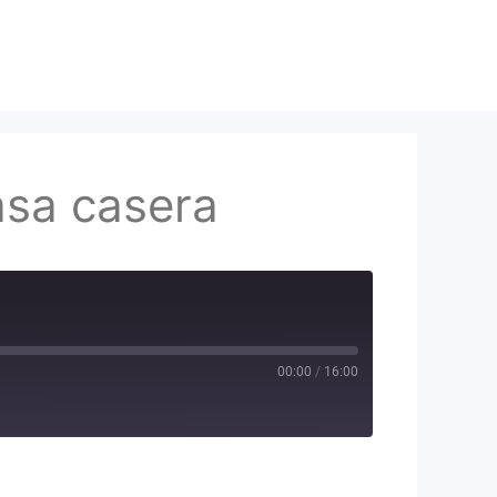
asa casera
00:00
/
16:00