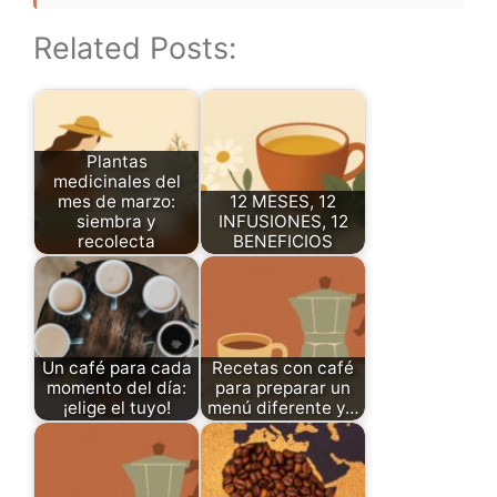
Related Posts:
Plantas
medicinales del
mes de marzo:
12 MESES, 12
siembra y
INFUSIONES, 12
recolecta
BENEFICIOS
Un café para cada
Recetas con café
momento del día:
para preparar un
¡elige el tuyo!
menú diferente y…