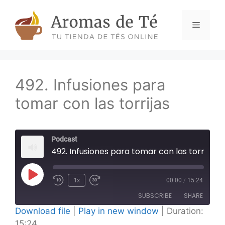
Skip
to
Menu
content
492. Infusiones para
tomar con las torrijas
Podcast
492. Infusiones para tomar con las torrijas
Play
1x
00:00
/
15:24
Episode
SUBSCRIBE
SHARE
Download file
|
Play in new window
|
Duration:
15:24