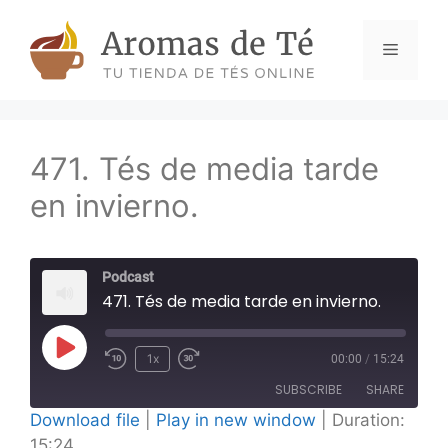
Skip
to
Menu
content
471. Tés de media tarde
en invierno.
Podcast
471. Tés de media tarde en invierno.
Play
1x
00:00
/
15:24
Episode
SUBSCRIBE
SHARE
Download file
|
Play in new window
|
Duration:
15:24