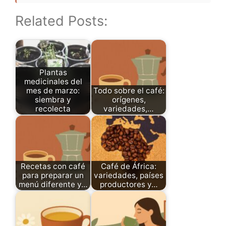
Related Posts:
Plantas
medicinales del
mes de marzo:
Todo sobre el café:
siembra y
orígenes,
recolecta
variedades,…
Recetas con café
Café de África:
para preparar un
variedades, países
menú diferente y…
productores y…