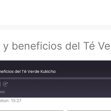
 y beneficios del Té V
neficios del Té Verde Kukicha
ARE
tion: 15:27