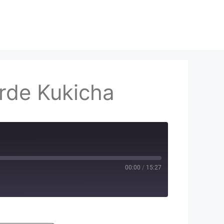
erde Kukicha
00:00
/
15:27