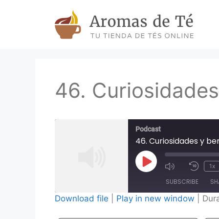
Skip
to
content
46. Curiosidades
Podcast
46. Curiosidades y be
Play
1x
Episode
SUBSCRIBE
SH
Download file
|
Play in new window
|
Dura
SHARE