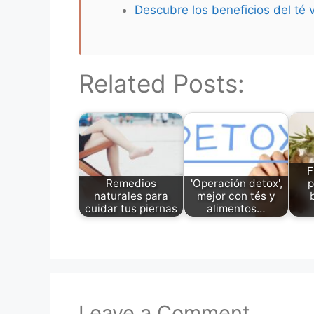
Descubre los beneficios del té 
Related Posts:
F
Remedios
'Operación detox',
p
naturales para
mejor con tés y
cuidar tus piernas
alimentos…
Leave a Comment