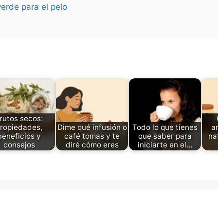
verde para el pelo
rutos secos:
ropiedades,
Dime qué infusión o
Todo lo que tienes
a
beneficios y
café tomas y te
que saber para
na
consejos
diré cómo eres
iniciarte en el…