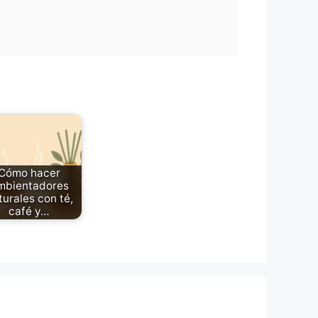
Cómo hacer
mbientadores
turales con té,
café y…