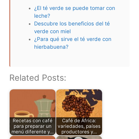
¿El té verde se puede tomar con
leche?
Descubre los beneficios del té
verde con miel
¿Para qué sirve el té verde con
hierbabuena?
Related Posts:
Recetas con café
Café de África:
para preparar un
variedades, países
menú diferente y…
productores y…