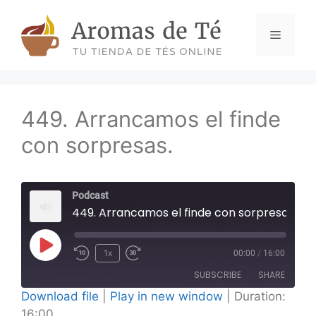
Skip
to
Menu
content
449. Arrancamos el finde
con sorpresas.
Podcast
449. Arrancamos el finde con sorpresas.
Play
1x
00:00
/
16:00
Episode
SUBSCRIBE
SHARE
Download file
|
Play in new window
|
Duration:
16:00