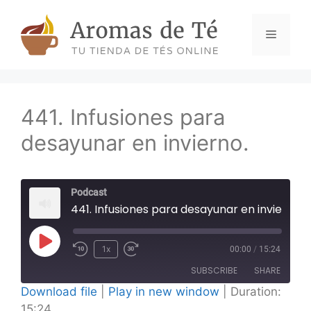
Skip
to
Menu
content
441. Infusiones para
desayunar en invierno.
Podcast
441. Infusiones para desayunar en invierno.
Play
1x
00:00
/
15:24
Episode
SUBSCRIBE
SHARE
Download file
|
Play in new window
|
Duration:
15:24