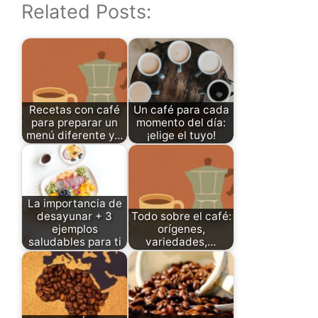
Related Posts:
Recetas con café
Un café para cada
para preparar un
momento del día:
menú diferente y…
¡elige el tuyo!
La importancia de
desayunar + 3
Todo sobre el café:
ejemplos
orígenes,
saludables para ti
variedades,…