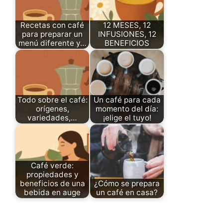
Recetas con café
12 MESES, 12
para preparar un
INFUSIONES, 12
menú diferente y…
BENEFICIOS
Todo sobre el café:
Un café para cada
orígenes,
momento del día:
variedades,…
¡elige el tuyo!
Café verde:
propiedades y
beneficios de una
¿Cómo se prepara
bebida en auge
un café en casa?