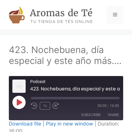
Skip
to
Menu
content
423. Nochebuena, día
especial y este año más….
Podcast
423. Nochebuena, día especial y este año más....
Play
1x
00:00
/
16:00
Episode
SUBSCRIBE
SHARE
Download file
|
Play in new window
|
Duration:
16:00