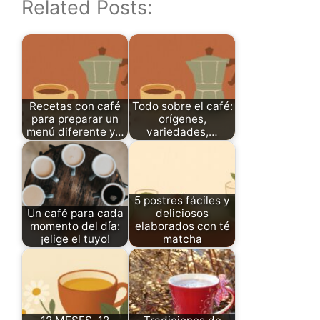
Related Posts:
Recetas con café
Todo sobre el café:
para preparar un
orígenes,
menú diferente y…
variedades,…
5 postres fáciles y
Un café para cada
deliciosos
momento del día:
elaborados con té
¡elige el tuyo!
matcha