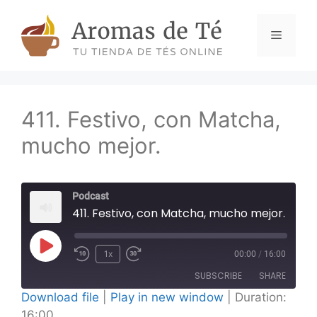
Skip
to
Menu
content
411. Festivo, con Matcha,
mucho mejor.
Podcast
411. Festivo, con Matcha, mucho mejor.
Play
1x
00:00
/
16:00
Episode
SUBSCRIBE
SHARE
Download file
|
Play in new window
|
Duration:
16:00