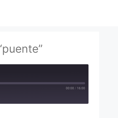
“puente”
00:00
/
16:00