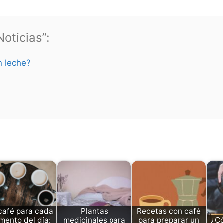
oticias”:
n leche?
café para cada
Plantas
Recetas con café
ento del día:
medicinales para
para preparar un
¿Có