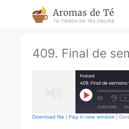
Skip
to
content
409. Final de se
Podcast
409. Final de semana 
Play
1x
Episode
SUBSCRIBE
SH
Download file
|
Play in new window
|
Dura
SHARE