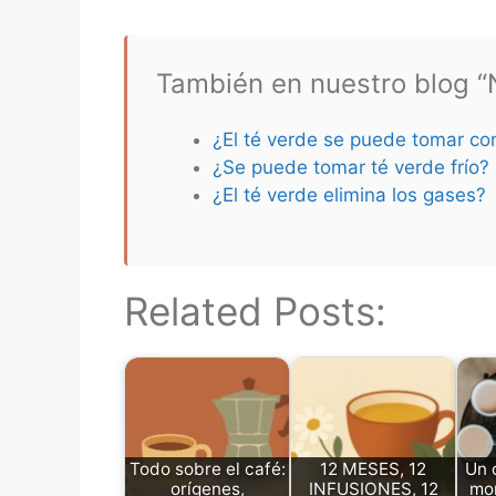
También en nuestro blog “N
¿El té verde se puede tomar co
¿Se puede tomar té verde frío?
¿El té verde elimina los gases?
Related Posts:
Todo sobre el café:
12 MESES, 12
Un 
orígenes,
INFUSIONES, 12
mom