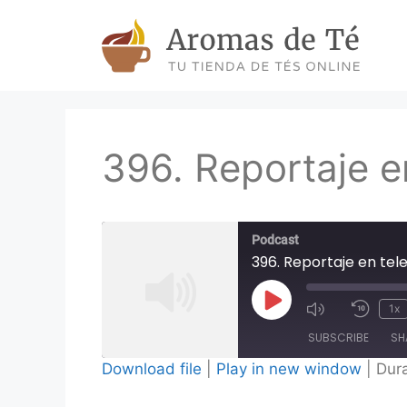
Skip
to
content
396. Reportaje en
Podcast
396. Reportaje en tele
Play
1x
Episode
SUBSCRIBE
SH
Download file
|
Play in new window
|
Dura
SHARE