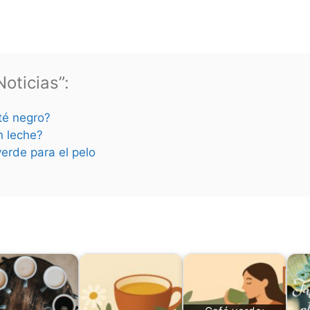
oticias”:
 té negro?
n leche?
verde para el pelo