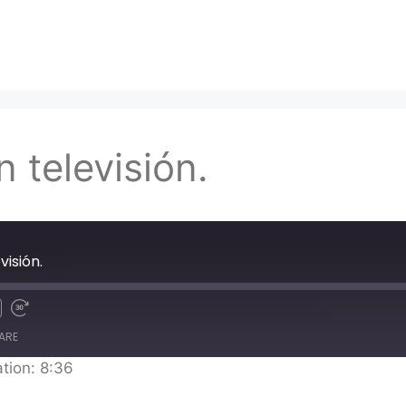
 televisión.
visión.
ARE
tion: 8:36