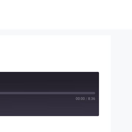
00:00
/
8:36