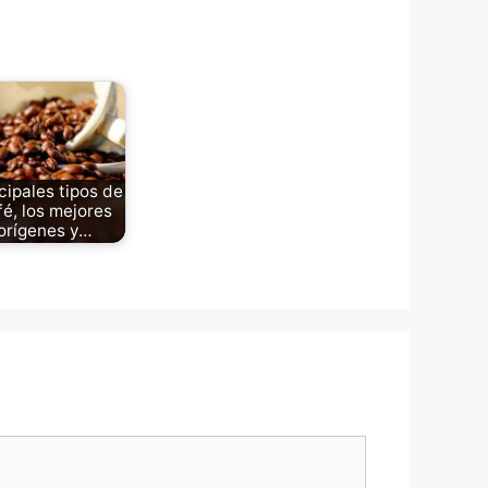
cipales tipos de
fé, los mejores
orígenes y…