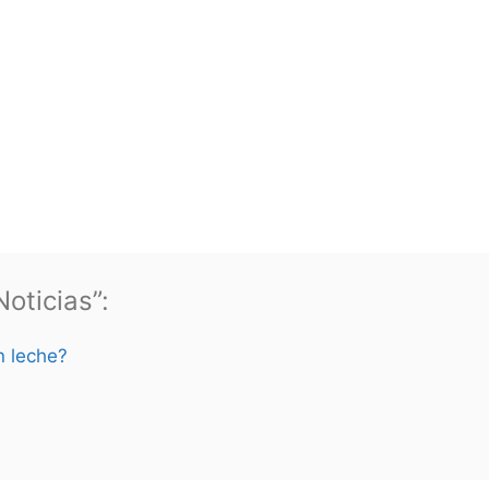
oticias”:
n leche?