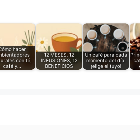
Cómo hacer
mbientadores
12 MESES, 12
Un café para cada
Prin
urales con té,
INFUSIONES, 12
momento del día:
ca
café y…
BENEFICIOS
¡elige el tuyo!