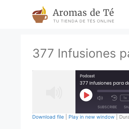
Skip
to
content
377 Infusiones p
Podcast
377 Infusiones para d
Play
1x
Episode
SUBSCRIBE
SH
Download file
|
Play in new window
|
Dura
SHARE