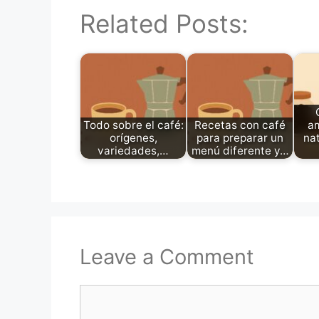
Related Posts:
Todo sobre el café:
Recetas con café
a
orígenes,
para preparar un
nat
variedades,…
menú diferente y…
Leave a Comment
Comment