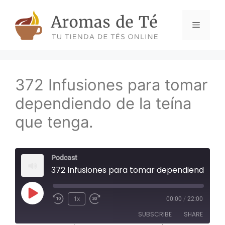
Skip
to
Menu
content
372 Infusiones para tomar
dependiendo de la teína
que tenga.
Podcast
372 Infusiones para tomar dependiendo de la teína que
Play
1x
00:00
/
22:00
Episode
SUBSCRIBE
SHARE