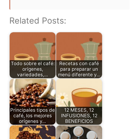
Related Posts:
Todo sobre el café:
Recetas con café
orígenes,
para preparar un
variedades,…
menú diferente y…
Principales tipos de
12 MESES, 12
café, los mejores
INFUSIONES, 12
orígenes y…
BENEFICIOS