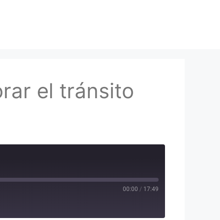
ar el tránsito
00:00
/
17:49