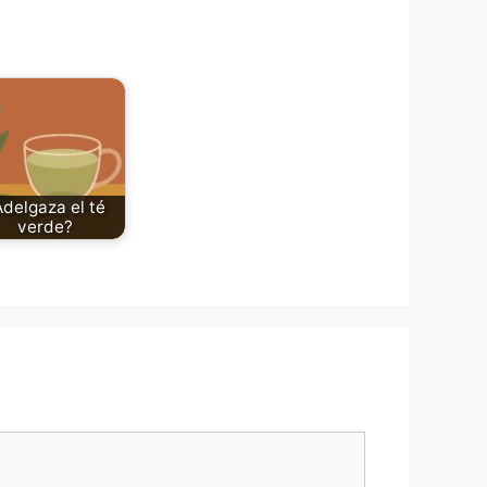
delgaza el té
verde?