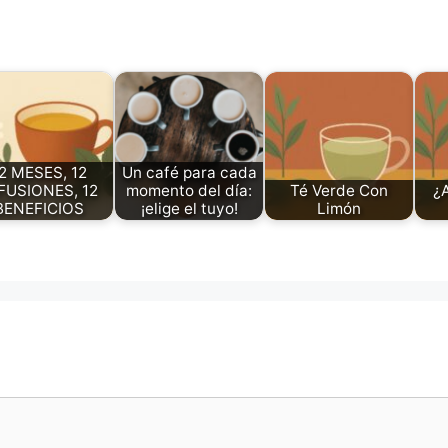
2 MESES, 12
Un café para cada
FUSIONES, 12
momento del día:
Té Verde Con
¿A
BENEFICIOS
¡elige el tuyo!
Limón