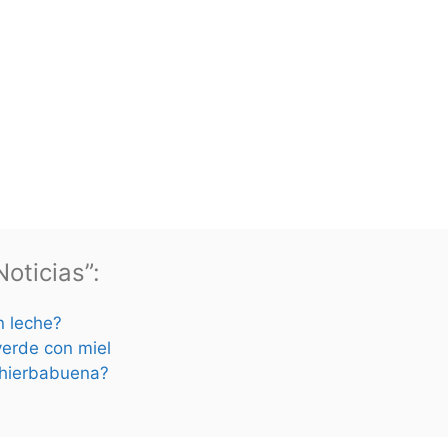
oticias”:
n leche?
verde con miel
n hierbabuena?