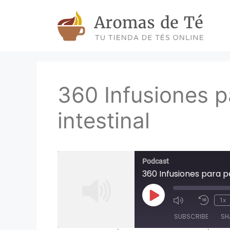
Skip
to
content
360 Infusiones p
intestinal
Podcast
360 Infusiones para pe
Play
1x
Episode
SUBSCRIBE
SH