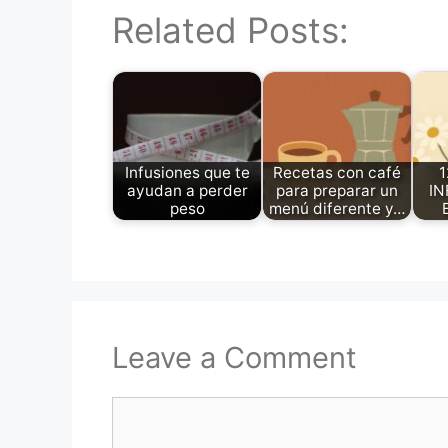
Related Posts:
Infusiones que te
Recetas con café
1
ayudan a perder
para preparar un
IN
peso
menú diferente y…
Leave a Comment
Comment