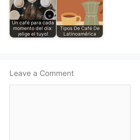
Un café para cada
momento del día:
Tipos De Café De
¡elige el tuyo!
Latinoamérica
Leave a Comment
Comment