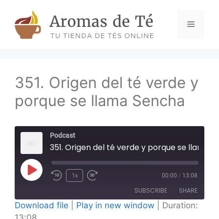
Skip
to
Menu
content
351. Origen del té verde y
porque se llama Sencha
Podcast
351. Origen del té verde y porque se llama Sencha
Play
1x
00:00
/
13:08
Episode
SUBSCRIBE
SHARE
Download file
|
Play in new window
|
Duration:
13:08