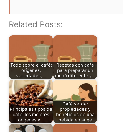
Related Posts:
Todo sobre el café:
Recetas con café
orígenes,
para preparar un
variedades,…
menú diferente y…
Café verde:
Principales tipos de
propiedades y
café, los mejores
beneficios de una
orígenes y…
bebida en auge