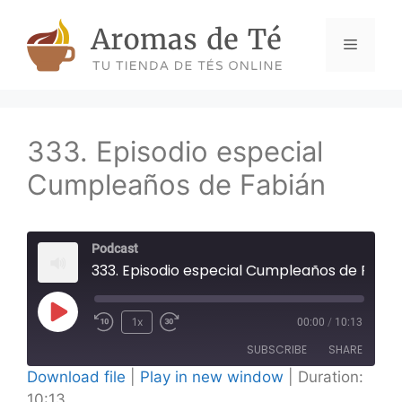
Skip
to
Menu
content
333. Episodio especial
Cumpleaños de Fabián
Podcast
333. Episodio especial Cumpleaños de Fabián
Play
1x
00:00
/
10:13
Episode
SUBSCRIBE
SHARE
Download file
|
Play in new window
|
Duration:
10:13