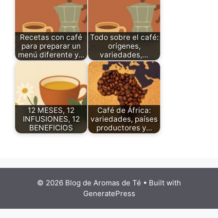
Recetas con café
Todo sobre el café:
para preparar un
orígenes,
menú diferente y…
variedades,…
12 MESES, 12
Café de África:
INFUSIONES, 12
variedades, países
BENEFICIOS
productores y…
© 2026 Blog de Aromas de Té
• Built with
GeneratePress