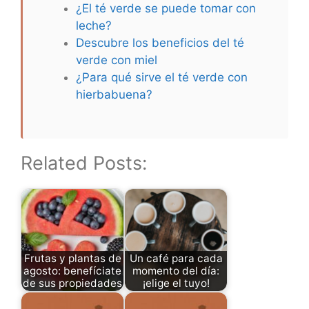
¿El té verde se puede tomar con
leche?
Descubre los beneficios del té
verde con miel
¿Para qué sirve el té verde con
hierbabuena?
Related Posts:
Frutas y plantas de
Un café para cada
agosto: benefíciate
momento del día:
de sus propiedades
¡elige el tuyo!