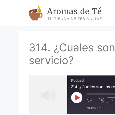
Skip
to
content
314. ¿Cuales son 
servicio?
Podcast
314. ¿Cuales son las m
Play
1x
Episode
SUBSCRIBE
SH