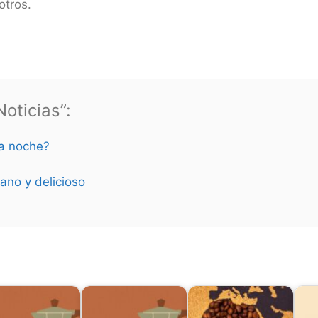
otros.
oticias”:
la noche?
ano y delicioso