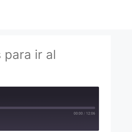
para ir al
00:00
/
12:06