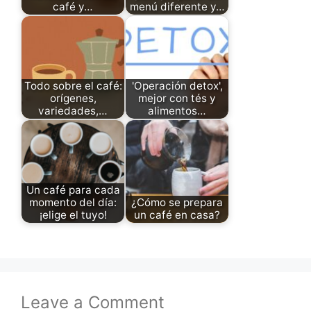
café y…
menú diferente y…
Todo sobre el café:
'Operación detox',
orígenes,
mejor con tés y
variedades,…
alimentos…
Un café para cada
momento del día:
¿Cómo se prepara
¡elige el tuyo!
un café en casa?
Leave a Comment