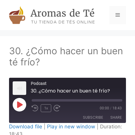
Skip
to
Menu
content
30. ¿Cómo hacer un buen
té frío?
Podcast
30. ¿Cómo hacer un buen té frío?
Play
1x
00:00
/
18:43
Episode
SUBSCRIBE
SHARE
Download file
|
Play in new window
|
Duration:
18:43