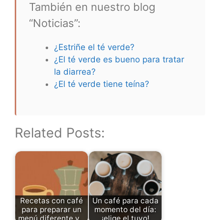
También en nuestro blog
“Noticias”:
¿Estriñe el té verde?
¿El té verde es bueno para tratar
la diarrea?
¿El té verde tiene teína?
Related Posts:
Recetas con café
Un café para cada
para preparar un
momento del día:
menú diferente y…
¡elige el tuyo!