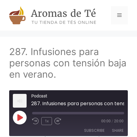
Skip
to
Menu
content
287. Infusiones para
personas con tensión baja
en verano.
Podcast
287. Infusiones para personas con tensión baja en verano.
Play
1x
00:00
/
20:00
Episode
SUBSCRIBE
SHARE