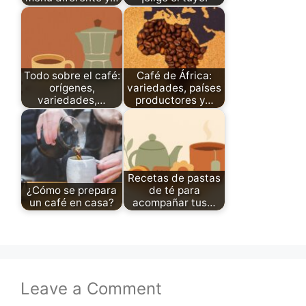
Todo sobre el café:
Café de África:
orígenes,
variedades, países
variedades,…
productores y…
Recetas de pastas
¿Cómo se prepara
de té para
un café en casa?
acompañar tus…
Leave a Comment