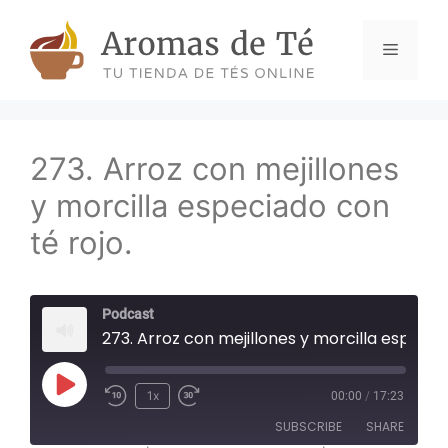
Skip
to
Menu
content
273. Arroz con mejillones
y morcilla especiado con
té rojo.
Podcast
273. Arroz con mejillones y morcilla especiado con té rojo.
Play
1x
00:00
/
17:23
Episode
SUBSCRIBE
SHARE