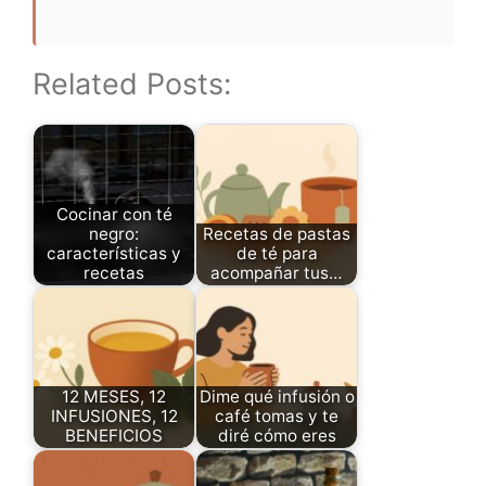
Related Posts:
Cocinar con té
negro:
Recetas de pastas
características y
de té para
recetas
acompañar tus…
12 MESES, 12
Dime qué infusión o
INFUSIONES, 12
café tomas y te
BENEFICIOS
diré cómo eres