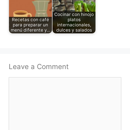
Cocinar con hinojo
Recetas con café
platos
para preparar un
internacionales,
menú diferente y…
dulces y salados
Leave a Comment
Comment